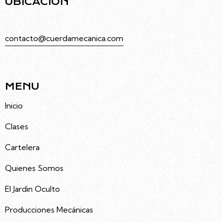
UBICACIÓN
Juramento 4686, Villa Urquiza, Caba
contacto@cuerdamecanica.com
5491133992535
MENU
Inicio
Clases
Cartelera
Quienes Somos
El Jardin Oculto
Producciones Mecánicas