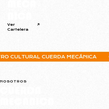
MECÁ
NICA
Ver
Cartelera
CULTURAL CUERDA MECÁNICA
CEN
NOSOTROS
CUERDA
MECANICA