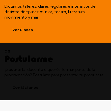
Dictamos talleres, clases regulares e intensivos de
distintas disciplinas: música, teatro, literatura,
movimiento y más.
Ver Clases
03
Postularme
¿Sos artista, docente o querés formar parte de la
programación? Postulate para presentar tu propuesta.
Contáctanos