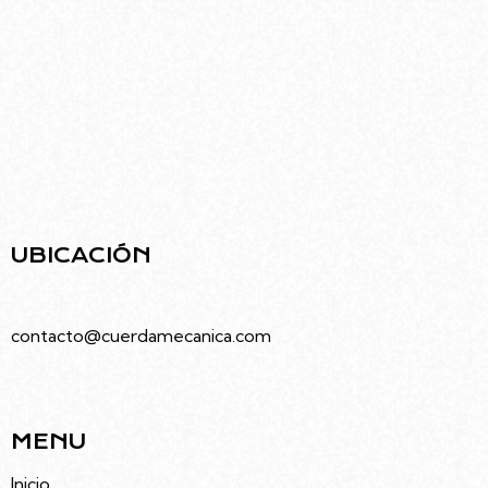
Ubicado en el barrio de Villa Urquiza, el edificio
diseñado por Rodolfo Livingston ofrece una
infraestructura moderna pensada para el arte y
la comunidad.
UBICACIÓN
Juramento 4686, Villa Urquiza, Caba
contacto@cuerdamecanica.com
5491133992535
MENU
Inicio