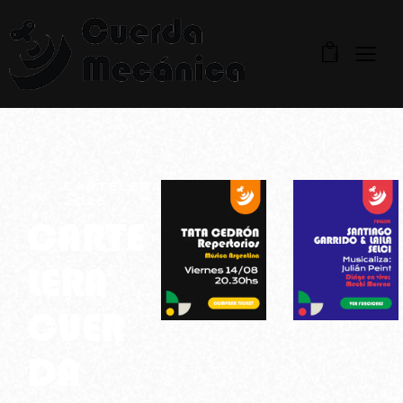
0
CARTELERA
2026
CARTE
LERA
CUER
DA