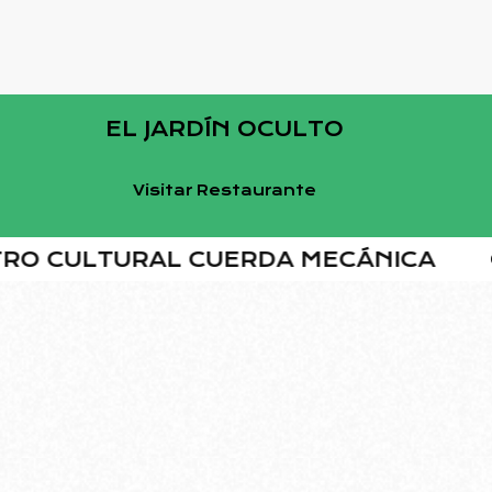
EL JARDÍN OCULTO
Visitar Restaurante
CULTURAL CUERDA MECÁNICA
CEN