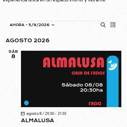
N
N
B
AHORA
 - 
5/9/2026
L
S
u
A
A
i
s
e
V
V
s
AGOSTO 2026
c
l
E
t
E
a
a
e
G
SÁB
G
r
8
c
A
A
c
C
C
i
I
I
o
Ó
Ó
n
N
N
a
D
D
l
E
a
E
V
f
B
I
agosto 8 / 20:30
-
21:30
e
S
Ú
ALMALUSA
c
T