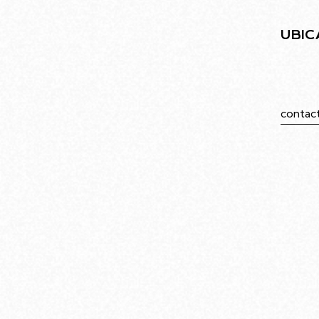
UBIC
Juramen
Caba
contac
549113
Ubicado en el barrio de Villa Urquiza, el
edificio diseñado por Rodolfo Livingston
ofrece una infraestructura moderna
pensada para el arte y la comunidad.