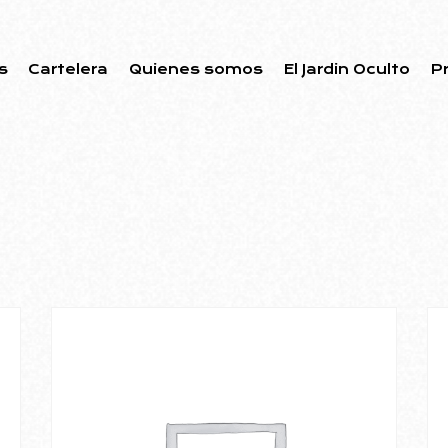
s
Cartelera
Quienes somos
El Jardin Oculto
P
-25%