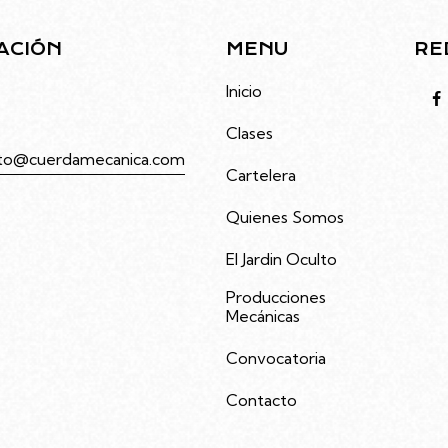
ACIÓN
MENU
RE
to 4686, Villa Urquiza,
Inicio
Clases
to@cuerdamecanica.com
Cartelera
3992535
Quienes Somos
El Jardin Oculto
Producciones
Mecánicas
Convocatoria
Contacto