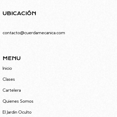
UBICACIÓN
Juramento 4686, Villa Urquiza, Caba
contacto@cuerdamecanica.com
5491133992535
MENU
Inicio
Clases
Cartelera
Quienes Somos
El Jardin Oculto