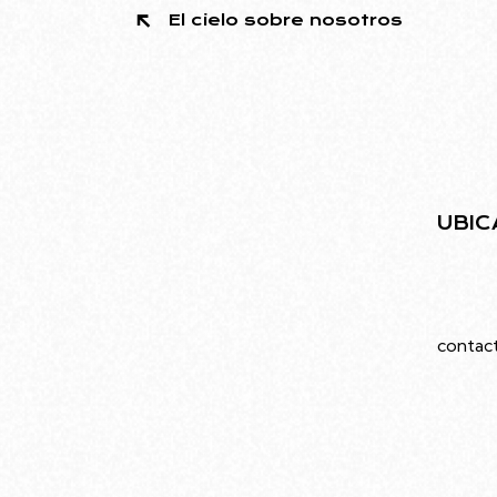
El cielo sobre nosotros
UBIC
Juramen
Caba
contac
549113
Ubicado en el barrio de Villa Urquiza, el
edificio diseñado por Rodolfo Livingston