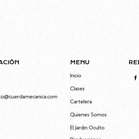
ACIÓN
MENU
RE
to 4686, Villa Urquiza,
Inicio
Clases
to@cuerdamecanica.com
Cartelera
3992535
Quienes Somos
El Jardin Oculto