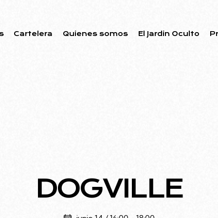
s
Cartelera
Quienes somos
El Jardin Oculto
P
DOGVILLE