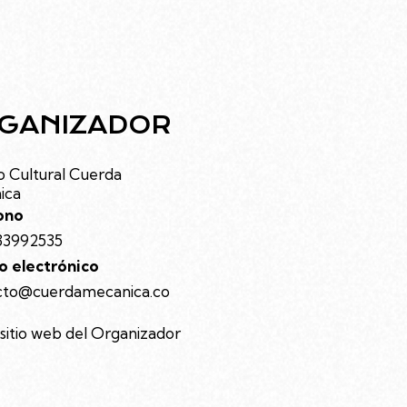
GANIZADOR
 Cultural Cuerda
ica
ono
33992535
o electrónico
cto@cuerdamecanica.co
 sitio web del Organizador