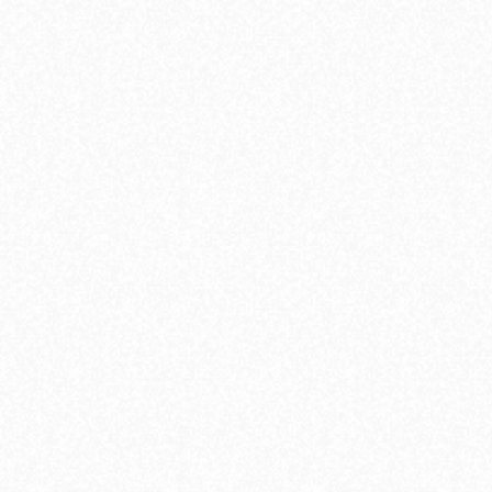
Ubicado en el barrio de Villa Urquiza, el edificio
diseñado por Rodolfo Livingston ofrece una
infraestructura moderna pensada para el arte y
la comunidad.