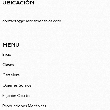
UBICACIÓN
Juramento 4686, Villa Urquiza, Caba
contacto@cuerdamecanica.com
5491133992535
MENU
Inicio
Clases
Cartelera
Quienes Somos
El Jardin Oculto
Producciones Mecánicas