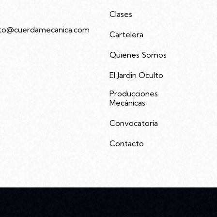
Clases
to@cuerdamecanica.com
Cartelera
Quienes Somos
3992535
El Jardin Oculto
Producciones
Mecánicas
Convocatoria
Contacto
Sitio we