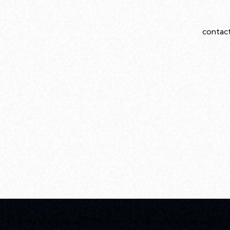
Caba
contac
549113
Ubicado en el barrio de Villa Urquiza, el
edificio diseñado por Rodolfo Livingston
ofrece una infraestructura moderna
pensada para el arte y la comunidad.
Cuerda Mecánica
© 2026.Todos los derechos reservados.