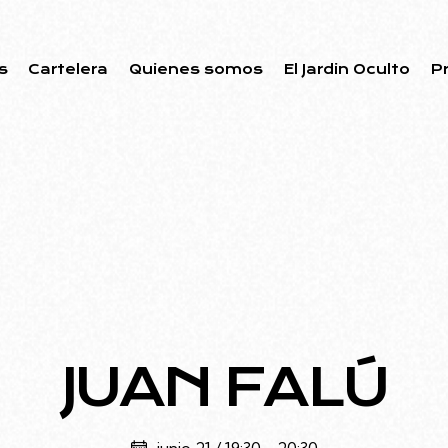
s
Cartelera
Quienes somos
El Jardin Oculto
P
JUAN FALÚ