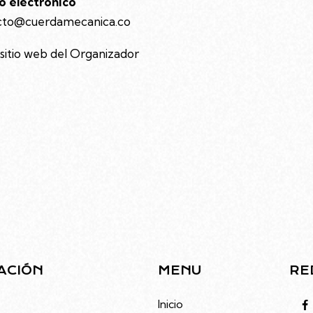
o electrónico
cto@cuerdamecanica.co
 sitio web del Organizador
ACIÓN
MENU
RE
to 4686, Villa Urquiza,
Inicio