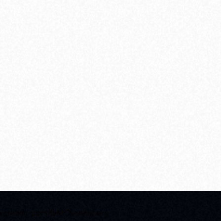
b creado por
MyM Developers