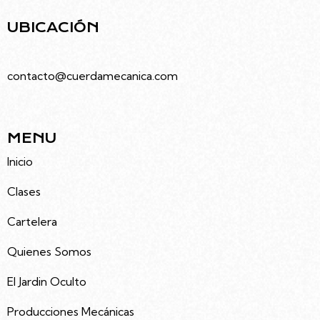
UBICACIÓN
Juramento 4686, Villa Urquiza, Caba
contacto@cuerdamecanica.com
5491133992535
MENU
Inicio
Clases
Cartelera
Quienes Somos
El Jardin Oculto
Producciones Mecánicas