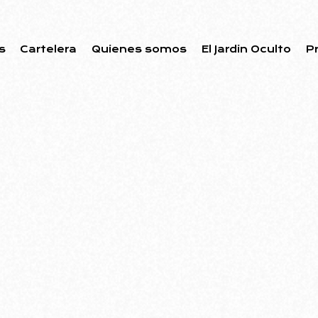
s
Cartelera
Quienes somos
El Jardin Oculto
P