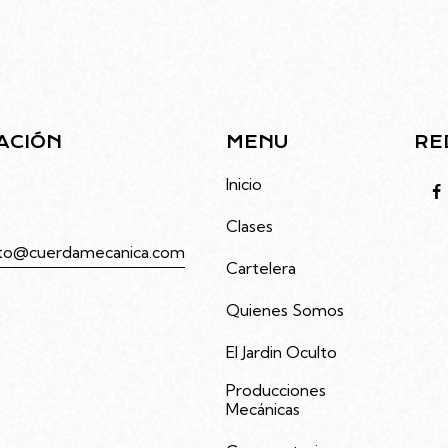
ACIÓN
MENU
RE
to 4686, Villa Urquiza,
Inicio
Clases
to@cuerdamecanica.com
Cartelera
3992535
Quienes Somos
El Jardin Oculto
Producciones
Mecánicas