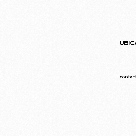
UBIC
Juramen
Caba
contac
549113
Ubicado en el barrio de Villa Urquiza, el
edificio diseñado por Rodolfo Livingston
ofrece una infraestructura moderna
pensada para el arte y la comunidad.