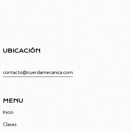
Ubicado en el barrio de Villa Urquiza, el edificio
diseñado por Rodolfo Livingston ofrece una
infraestructura moderna pensada para el arte y
la comunidad.
UBICACIÓN
Juramento 4686, Villa Urquiza, Caba
contacto@cuerdamecanica.com
5491133992535
MENU
Inicio
Clases