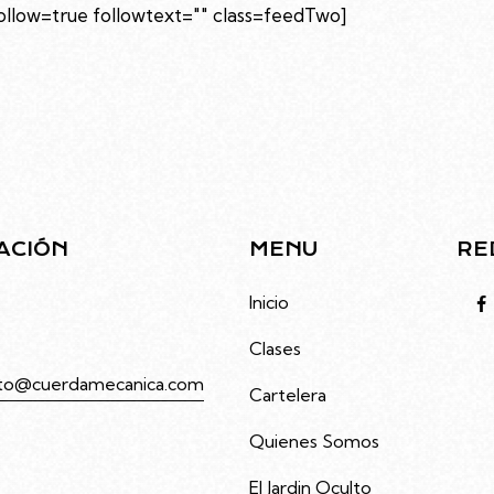
low=true followtext="" class=feedTwo]
ACIÓN
MENU
RE
to 4686, Villa Urquiza,
Inicio
Clases
to@cuerdamecanica.com
Cartelera
Quienes Somos
3992535
El Jardin Oculto