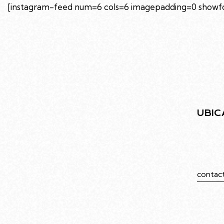
[instagram-feed num=6 cols=6 imagepadding=0 showfol
UBIC
Juramen
Caba
contac
549113