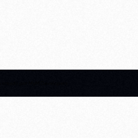
b creado por
MyM Developers