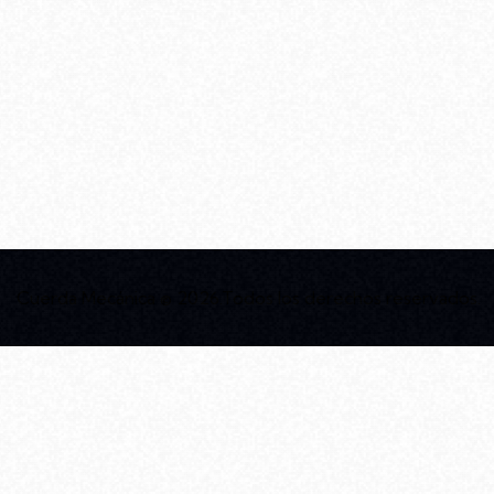
Ubicado en el barrio de Villa Urquiza, el
edificio diseñado por Rodolfo Livingston
ofrece una infraestructura moderna
pensada para el arte y la comunidad.
Cuerda Mecánica
© 2026.Todos los derechos reservados.