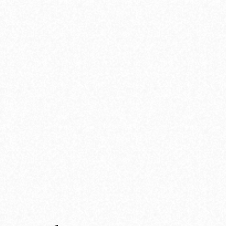
Ubicado en el barrio de Villa Urquiza, el edificio
diseñado por Rodolfo Livingston ofrece una
infraestructura moderna pensada para el arte y
la comunidad.