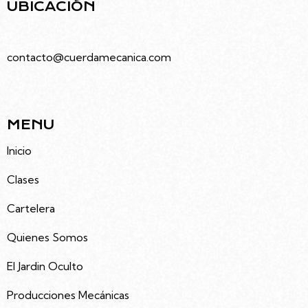
UBICACIÓN
Juramento 4686, Villa Urquiza, Caba
contacto@cuerdamecanica.com
5491133992535
MENU
Inicio
Clases
Cartelera
Quienes Somos
El Jardin Oculto
Producciones Mecánicas