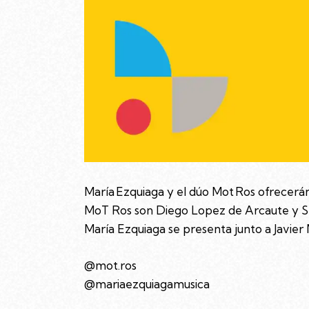
María Ezquiaga y el dúo Mot Ros ofrecerán 
MoT Ros son Diego Lopez de Arcaute y S
María Ezquiaga se presenta junto a Javier
@mot.ros
@mariaezquiagamusica