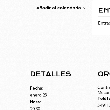
Añadir al calendario
EN
Entrad
DETALLES
OR
Centro
Fecha:
Mecán
enero 23
Teléf
Hora:
54911
20:30