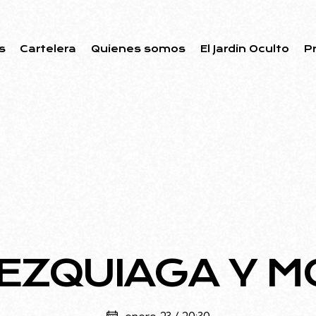
s
Cartelera
Quienes somos
El Jardin Oculto
P
 EZQUIAGA Y M