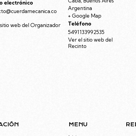
Caba
,
Buenos Aires
o electrónico
Argentina
cto@cuerdamecanica.co
+ Google Map
Teléfono
 sitio web del Organizador
5491133992535
Ver el sitio web del
Recinto
ACIÓN
MENU
RE