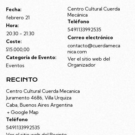
Centro Cultural Cuerda
Fecha:
Mecánica
febrero 21
Teléfono
Hora:
5491133992535
20:30 - 21:30
Correo electrónico
Coste:
contacto@cuerdameca
$15.000,00
nica.com
Categoría de Evento:
Ver el sitio web del
Organizador
Eventos
RECINTO
Centro Cultural Cuerda Mecanica
Juramento 4686, Villa Urquiza
Caba
,
Buenos Aires
Argentina
+ Google Map
Teléfono
5491133992535
Ver el sitio web del Recinto