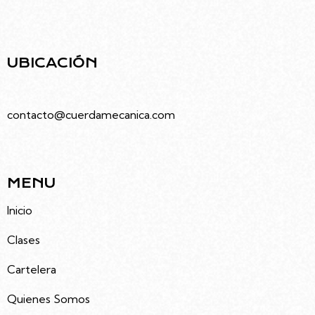
infraestructura moderna pensada para el arte y
la comunidad.
UBICACIÓN
Juramento 4686, Villa Urquiza, Caba
contacto@cuerdamecanica.com
5491133992535
MENU
Inicio
Clases
Cartelera
Quienes Somos