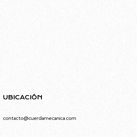
Ubicado en el barrio de Villa Urquiza, el edificio
diseñado por Rodolfo Livingston ofrece una
infraestructura moderna pensada para el arte y
la comunidad.
UBICACIÓN
Juramento 4686, Villa Urquiza, Caba
contacto@cuerdamecanica.com
5491133992535