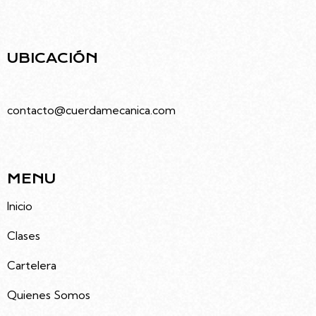
la comunidad.
UBICACIÓN
Juramento 4686, Villa Urquiza, Caba
contacto@cuerdamecanica.com
5491133992535
MENU
Inicio
Clases
Cartelera
Quienes Somos